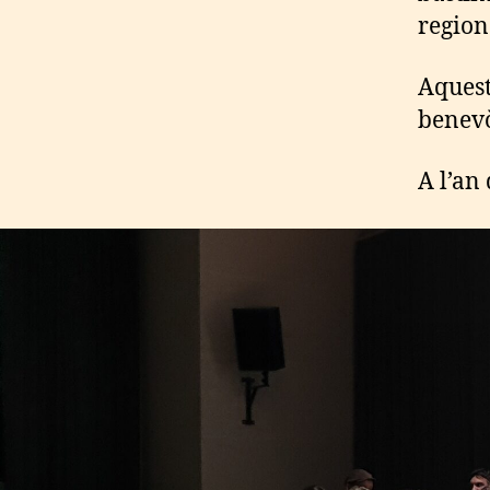
region
Aquest
benevò
A l’an