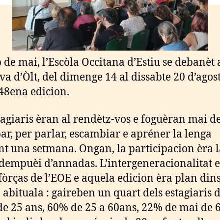
 de mai, l’Escòla Occitana d’Estiu se debanèt 
va d’Òlt, del dimenge 14 al dissabte 20 d’agos
 48ena edicion.
tagiaris èran al rendètz-vos e foguèran mai d
apar, per parlar, escambiar e apréner la lenga
t una setmana. Ongan, la participacion èra 
dempuèi d’annadas. L’intergeneracionalitat 
 fòrças de l’EOE e aquela edicion èra plan dins
 abituala : gaireben un quart dels estagiaris 
e 25 ans, 60% de 25 a 60ans, 22% de mai de 