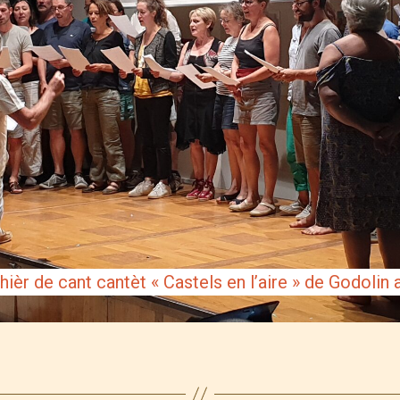
alhièr de cant cantèt « Castels en l’aire » de Godol