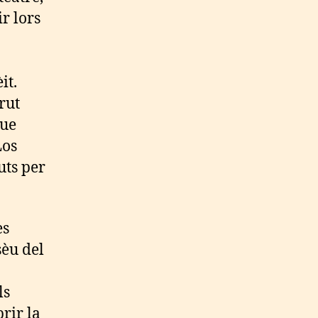
r lors
it.
rut
que
Los
uts per
es
sèu del
ls
rir la