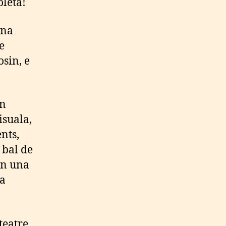
oleta!
una
e
sin, e
an
isuala,
nts,
 bal de
an una
la
teatre,