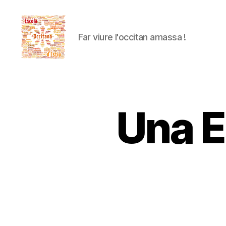
Far viure l'occitan amassa !
Escòla
Occitana
d'Estiu
Una E