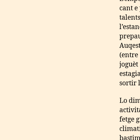
cant e
talents
l’esta
prepau
Auqest
(entre
joguèt
estagi
sortir
Lo dim
activi
fetge 
climati
bastim