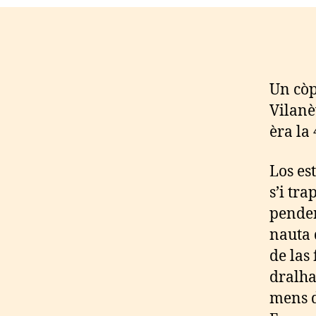
Un còp
Vilanè
èra la
Los es
s’i tr
penden
nauta 
de las
dralha
mens d