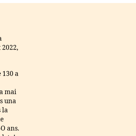
a
t 2022,
e 130 a
la mai
es una
 la
de
6O ans.