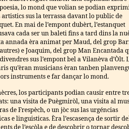
 poesia, lo mond que volian se podian exprimi
 artistics sus la terrassa davant lo public de
nquet. En mai de l’empont dubèrt, l’estanquet
sava cada ser un baleti fins a tard dins la nuè
a annada èra animat per Maud, del grop Bar
 autres) e Joaquim, del grop Man Encantada 
 divendres sus l’empont bel a Vilanèva d’Òlt. 
aris qu’èran musicians èran tanben planveng
 lors instruments e far dançar lo mond.
ècres, los participants podian causir entre tr
tats: una visita de Puègmiròl, una visita al mu
gras de Frespèch, o un jòc sus las urgéncias
cas e linguisticas. Èra l’escasença de sortir de
ents de l’escòla e de descobrir o tornar descob