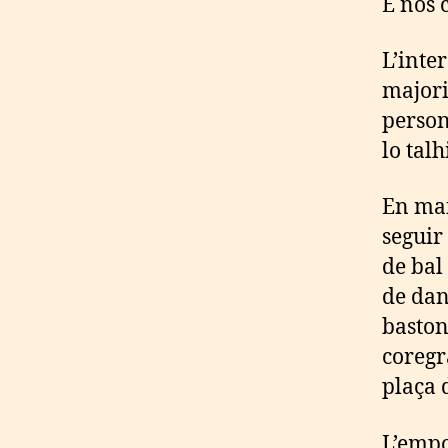
E nos c
L’inte
majori
person
lo tal
En mai
seguir
de bal
de dan
baston
coregr
plaça 
L’empo