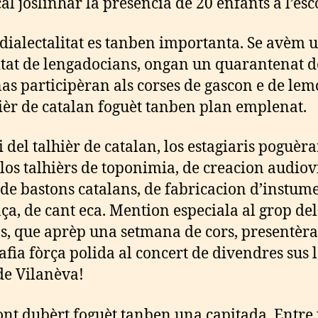
al joslinhar la preséncia de 20 enfants a l’esc
rdialectalitat es tanben importanta. Se avèm 
tat de lengadocians, ongan un quarantenat d
as participèran als corses de gascon e de lemo
hièr de catalan foguèt tanben plan emplenat.
 del talhièr de catalan, los estagiaris poguèr
 los talhièrs de toponimia, de creacion audiov
 de bastons catalans, de fabricacion d’instume
ça, de cant eca. Mention especiala al grop del
s, que aprèp una setmana de cors, presentèr
afia fòrça polida al concert de divendres sus 
de Vilanèva!
nt dubèrt foguèt tanben una capitada. Entre 