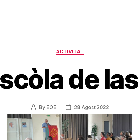
Categories
ACTIVITAT
scòla de las
By
EOE
28 Agost 2022
Post
Post
author
date