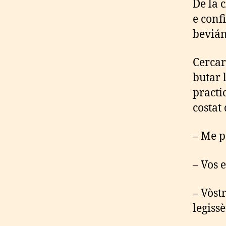
De la 
e confi
bevián
Cercar
butar 
practi
costat
– Me p
– Vos e
– Vòst
legissè