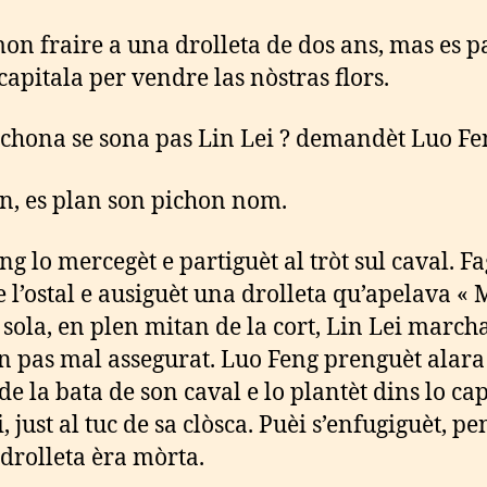
mon fraire a una drolleta de dos ans, mas es pa
capitala per vendre las nòstras flors.
ichona se sona pas Lin Lei ? demandèt Luo Fe
en, es plan son pichon nom.
ng lo mercegèt e partiguèt al tròt sul caval. Fa
e l’ostal e ausiguèt una drolleta qu’apelava 
a sola, en plen mitan de la cort, Lin Lei march
 pas mal assegurat. Luo Feng prenguèt alara
de la bata de son caval e lo plantèt dins lo ca
, just al tuc de sa clòsca. Puèi s’enfugiguèt, p
 drolleta èra mòrta.