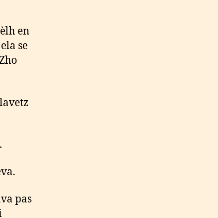
ièlh en
 ela se
 Zho
lavetz
.
èva.
ava pas
i