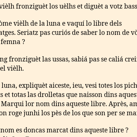
vièlh fronziguèt los uèlhs et diguèt a votz bass
’òme vièlh de la luna e vaquí lo libre dels
tges. Seriatz pas curiós de saber lo nom de v
 femna ?
ng fronziguèt las ussas, sabiá pas se caliá crei
el vièlh.
 luna, expliquèt aiceste, ieu, vesi totes los pic
ts et totas las drolletas que naisson dins aques
Marqui lor nom dins aqueste libre. Après, a
on roge junhi los pès de los que son per se ma
nom es doncas marcat dins aqueste libre ?