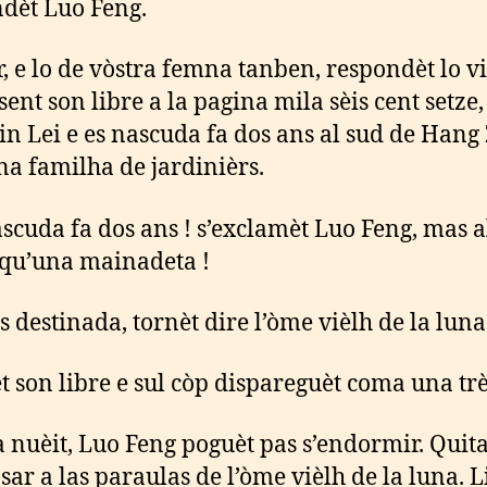
dèt Luo Feng.
r, e lo de vòstra femna tanben, respondèt lo v
ent son libre a la pagina mila sèis cent setze,
in Lei e es nascuda fa dos ans al sud de Hang
na familha de jardinièrs.
ascuda fa dos ans ! s’exclamèt Luo Feng, mas a
 qu’una mainadeta !
s destinada, tornèt dire l’òme vièlh de la luna
 son libre e sul còp dispareguèt coma una tr
 nuèit, Luo Feng poguèt pas s’endormir. Quit
sar a las paraulas de l’òme vièlh de la luna. L