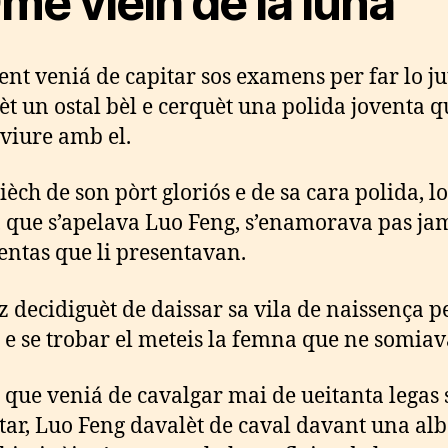
me vièlh de la luna
ent veniá de capitar sos examens per far lo ju
t un ostal bèl e cerquèt una polida joventa q
 viure amb el.
ièch de son pòrt gloriós e de sa cara polida, lo
, que s’apelava Luo Feng, s’enamorava pas ja
ventas que li presentavan.
z decidiguèt de daissar sa vila de naissença p
r e se trobar el meteis la femna que ne somiav
, que veniá de cavalgar mai de ueitanta legas 
star, Luo Feng davalèt de caval davant una alb