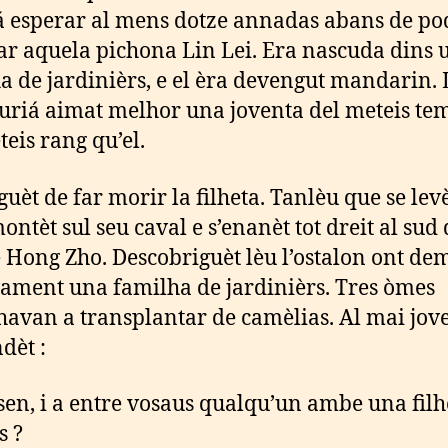
á esperar al mens dotze annadas abans de po
r aquela pichona Lin Lei. Era nascuda dins 
a de jardinièrs, e el èra devengut mandarin.
uriá aimat melhor una joventa del meteis te
teis rang qu’el.
guèt de far morir la filheta. Tanlèu que se levè
ontèt sul seu caval e s’enanèt tot dreit al sud 
e Hong Zho. Descobriguèt lèu l’ostalon ont d
vament una familha de jardinièrs. Tres òmes
havan a transplantar de camèlias. Al mai jove
dèt :
en, i a entre vosaus qualqu’un ambe una filh
s ?