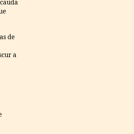
a cauda
que
pas de
scur a
e