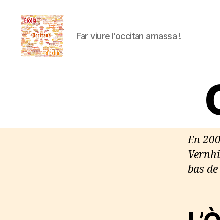
Far viure l'occitan amassa !
Escòla
Occitana
d'Estiu
En 200
Vernhi
bas de