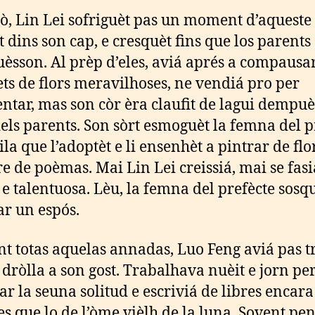
ò, Lin Lei sofriguèt pas un moment d’aqueste 
t dins son cap, e cresquèt fins que los parents
èsson. Al prèp d’eles, aviá aprés a compausa
ts de flors meravilhoses, ne vendiá pro per
entar, mas son còr èra claufit de lagui dempuè
els parents. Son sòrt esmoguèt la femna del p
ila que l’adoptèt e li ensenhèt a pintrar de flo
re de poèmas. Mai Lin Lei creissiá, mai se fasi
 e talentuosa. Lèu, la femna del prefècte sosq
ar un espós.
t totas aquelas annadas, Luo Feng aviá pas t
 dròlla a son gost. Trabalhava nuèit e jorn pe
ar la seuna solitud e escriviá de libres encar
es que lo de l’òme vièlh de la luna. Sovent pe