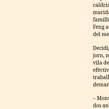
caldri
marida
familh
Feng a
del me
Decidi
jorn, m
vila d
efècti
trabal
deman
– Mons
dos an