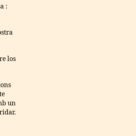
a :
òstra
re los
hons
te
mb un
ridar.