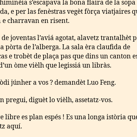
chiminèia s’escapava la bona flaira de la sop
da, e per las fenèstras vegèt fòrça viatjaires 
 e charravan en risent.
 de joventas l’aviá agotat, alavetz trantalhèt 
la pòrta de l’alberga. La sala èra claufida de
cas e trobèt de plaça pas que dins un canton e
 d’un òme vièlh que legissiá un libràs.
òdi júnher a vos ? demandèt Luo Feng.
n pregui, diguèt lo vièlh, assetatz-vos.
re libre es plan espés ! Es una longa istòria qu
tz aquí.