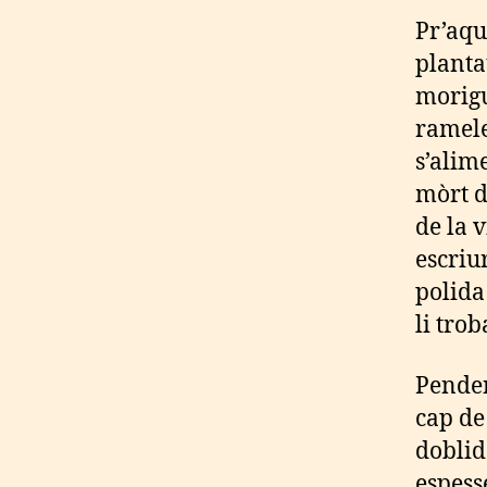
Pr’aqu
planta
morigu
ramele
s’alim
mòrt d
de la v
escriu
polida
li trob
Penden
cap de
doblid
espess