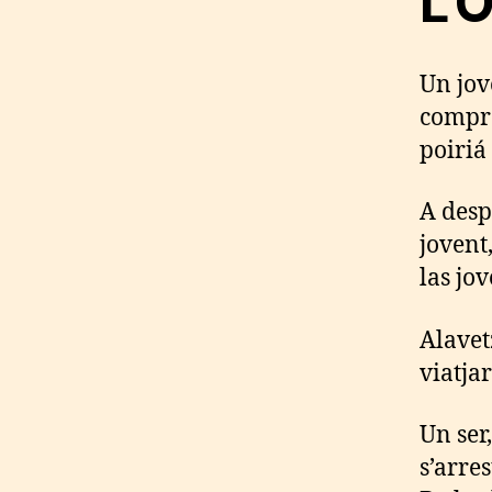
L’Ò
Un jov
comprè
poiriá
A desp
jovent
las jo
Alavet
viatja
Un ser
s’arre