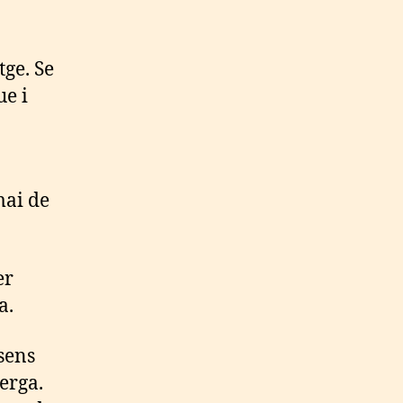
tge. Se
ue i
mai de
er
a.
sens
erga.