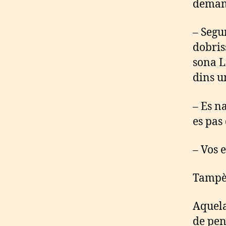
deman
– Segu
dobriss
sona L
dins u
– Es n
es pas
– Vos e
Tampèt
Aquela
de pen