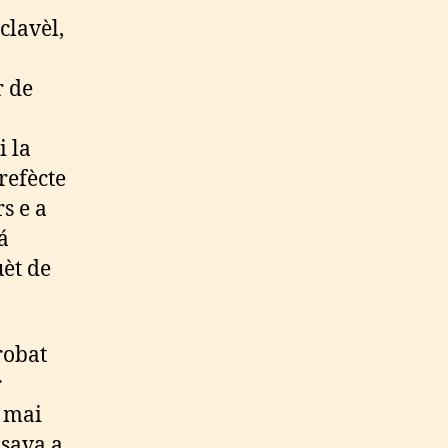
clavèl,
r de
i la
refècte
rs e a
á
uèt de
robat
r
a mai
nsava a