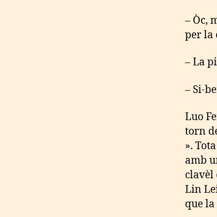
– Òc, 
per la 
– La p
– Si-b
Luo Fe
torn d
». Tot
amb un
clavèl 
Lin Lei
que la