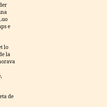
der
una
 Luo
mps e
t lo
de la
emorava
,
eta de