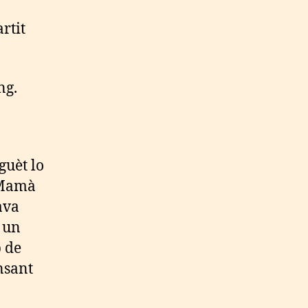
rtit
ng.
guèt lo
« Mamà
ava
 un
p de
ensant