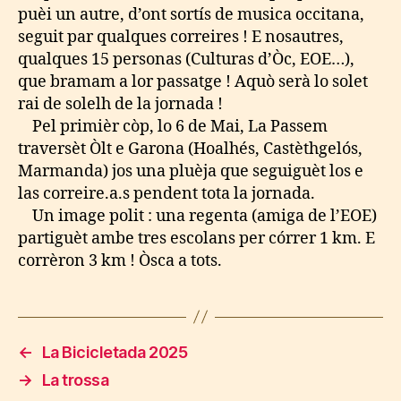
puèi un autre, d’ont sortís de musica occitana,
seguit par qualques correires ! E nosautres,
qualques 15 personas (Culturas d’Òc, EOE…),
que bramam a lor passatge ! Aquò serà lo solet
rai de solelh de la jornada !
Pel primièr còp, lo 6 de Mai, La Passem
traversèt Òlt e Garona (Hoalhés, Castèthgelós,
Marmanda) jos una pluèja que seguiguèt los e
las correire.a.s pendent tota la jornada.
Un image polit : una regenta (amiga de l’EOE)
partiguèt ambe tres escolans per córrer 1 km. E
corrèron 3 km ! Òsca a tots.
←
La Bicicletada 2025
→
La trossa