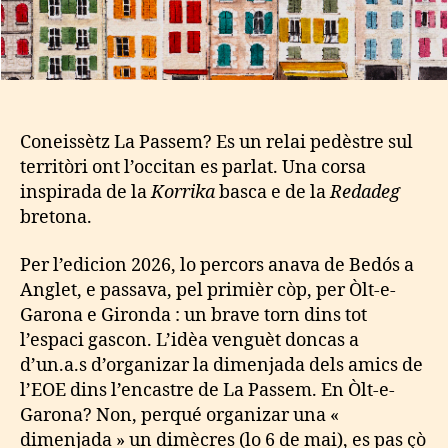
Coneissètz La Passem? Es un relai pedèstre sul
territòri ont l’occitan es parlat. Una corsa
inspirada de la
Korrika
basca e de la
Redadeg
bretona.
Per l’edicion 2026, lo percors anava de Bedós a
Anglet, e passava, pel primièr còp, per Òlt-e-
Garona e Gironda : un brave torn dins tot
l’espaci gascon. L’idèa venguèt doncas a
d’un.a.s d’organizar la dimenjada dels amics de
l’EOE dins l’encastre de La Passem. En Òlt-e-
Garona? Non, perqué organizar una «
dimenjada » un dimècres (lo 6 de mai), es pas çò