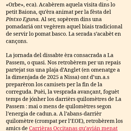
«Orbe», eca). Acabèrem aquela visita dins lo
petit Baiona, qu’èra animat per la fèsta del
Pintxo Eguna
. Al ser, sopèrem dins una
pomadariá ont vegèrem aquel biais tradicional
de servir lo pomat basco. La serada s’acabèt en
cançons.
La jornada del dissabte èra consacrada a La
Passem, o quasi. Nos retrobèrem per un repais
partejat sus una plaja d’Anglet (en omenatge a
la dimenjada de 2025 a Nissa) ont d’un.a.s
preparèron los camisets per la fin de la
correguda. Puèi, la vesprada avançant, foguèt
temps de jónher los darrièrs quilomètres de La
Passem : mai o mens de quilomètres segon
l’energia de cadun.a. A l’abans-darrièr
quilomètre (crompat per l’EOE), retrobèrem los
amics de
Carrièras Occitanas qu’avián menat