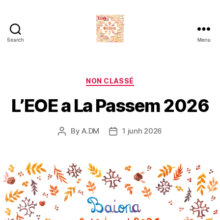
Search
Menu
Escòla
Occitana
d'Estiu
Categories
NON CLASSÉ
L’EOE a La Passem 2026
By
A.DM
1 junh 2026
Post
Post
author
date