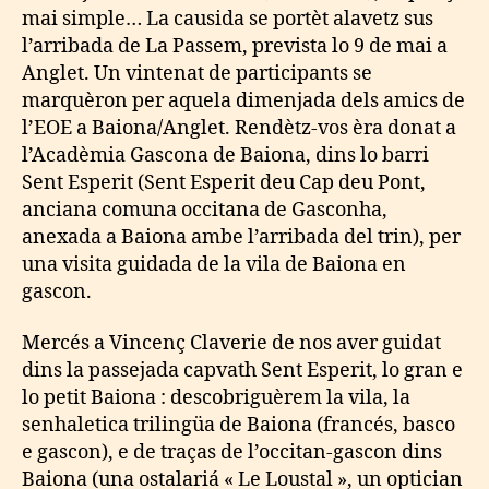
mai simple… La causida se portèt alavetz sus
l’arribada de La Passem, prevista lo 9 de mai a
Anglet. Un vintenat de participants se
marquèron per aquela dimenjada dels amics de
l’EOE a Baiona/Anglet. Rendètz-vos èra donat a
l’Acadèmia Gascona de Baiona, dins lo barri
Sent Esperit (Sent Esperit deu Cap deu Pont,
anciana comuna occitana de Gasconha,
anexada a Baiona ambe l’arribada del trin), per
una visita guidada de la vila de Baiona en
gascon.
Mercés a Vincenç Claverie de nos aver guidat
dins la passejada capvath Sent Esperit, lo gran e
lo petit Baiona : descobriguèrem la vila, la
senhaletica trilingüa de Baiona (francés, basco
e gascon), e de traças de l’occitan-gascon dins
Baiona (una ostalariá « Le Loustal », un optician