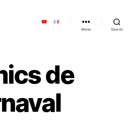
Menu
Search
mics de
rnaval