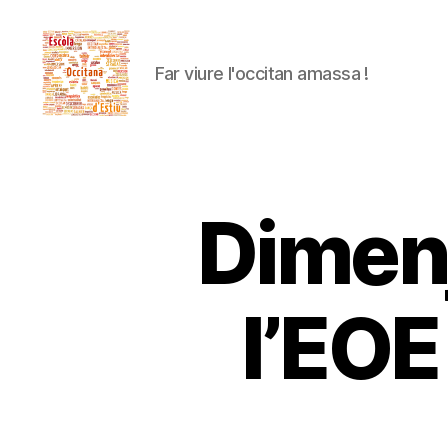
Far viure l'occitan amassa !
Escòla
Occitana
d'Estiu
Dimenj
l’EOE