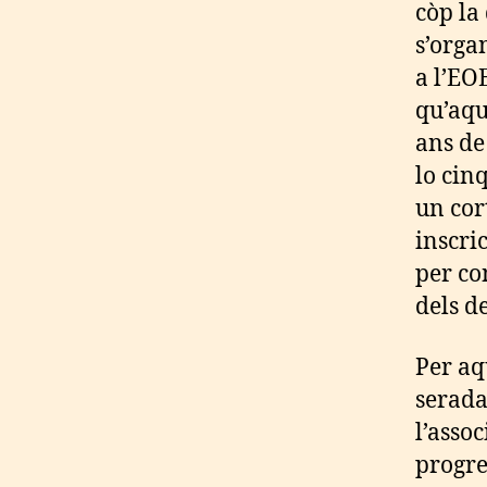
còp la
s’orga
a l’EO
qu’aqu
ans de
lo cin
un cor
inscri
per co
dels d
Per aq
serada
l’asso
progre