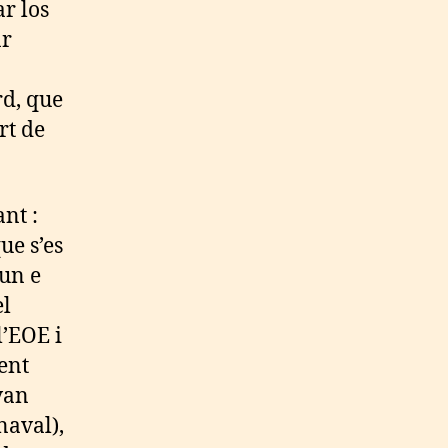
r los
ar
rd, que
rt de
ant :
ue s’es
dun e
el
l’EOE i
ent
van
naval),