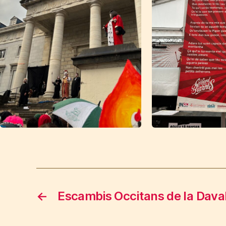
←
Escambis Occitans de la Dava