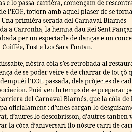
as e lo passa-carrièra, començam de rescontra
de l’EOE, totjorn amb aquel plaser de se torn
. Una primièra serada del Carnaval Biarnés
da a Carronha, la hemna dau Rei Sent Pança
cabada per un espectacle de danças e un conce
 Coiffée, Tust e Los Sara Fontan.
dissabte, nòstra còla s’es retrobada al restaur
sença de se poder veire e de charrar de tot çò q
 dempuèi l’EOE passada, dels pròjectes de ca
ssociacion. Puèi ven lo temps de se preparar p
carriera del Carnaval Biarnés, que la còla de 
ipa oficialament : d’unes cargan lo desguisam
at, d’autres lo descobrisson, d’autres tanben 
ar la còca d’aniversari (lo nòstre carri de car