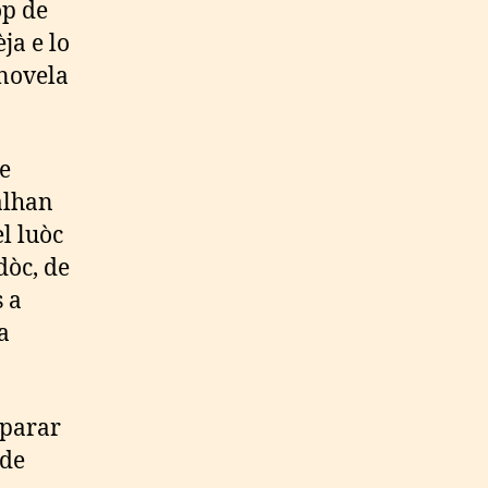
op de
ja e lo
 novela
e
alhan
l luòc
dòc, de
 a
a
eparar
 de