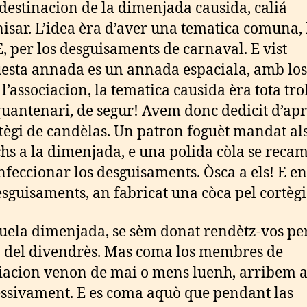
 destinacion de la dimenjada causida, caliá
nisar. L’idea èra d’aver una tematica comuna,
E, per los desguisaments de carnaval. E vist
esta annada es un annada espaciala, amb los
 l’associacion, la tematica causida èra tota tro
quantenari, de segur! Avem donc dedicit d’apr
tègi de candèlas. Un patron foguèt mandat al
chs a la dimenjada, e una polida còla se reca
nfeccionar los desguisaments. Òsca a els! E e
esguisaments, an fabricat una còca pel cortègi
uela dimenjada, se sèm donat rendètz-vos per
 del divendrès. Mas coma los membres de
ciacion venon de mai o mens luenh, arribem 
ssivament. E es coma aquò que pendant las