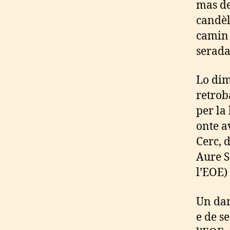
mas de
candèl
camin 
serada
Lo dim
retrob
per la
onte a
Cerc, 
Aure S
l’EOE)
Un dar
e de s