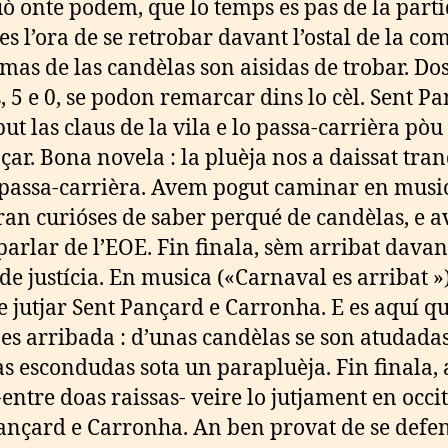
uò onte podem, que lo temps es pas de la parti
 es l’ora de se retrobar davant l’ostal de la co
amas de las candèlas son aisidas de trobar. Do
, 5 e 0, se podon remarcar dins lo cèl. Sent P
ut las claus de la vila e lo passa-carrièra pòu
ar. Bona novela : la pluèja nos a daissat tran
 passa-carrièra. Avem pogut caminar en music
ran curióses de saber perqué de candèlas, e 
parlar de l’EOE. Fin finala, sèm arribat davan
 de justícia. En musica («Carnaval es arribat »)
de jutjar Sent Pançard e Carronha. E es aquí qu
 es arribada : d’unas candèlas se son atudadas
as escondudas sota un parapluèja. Fin finala,
-entre doas raissas- veire lo jutjament en occi
ançard e Carronha. An ben provat de se defe