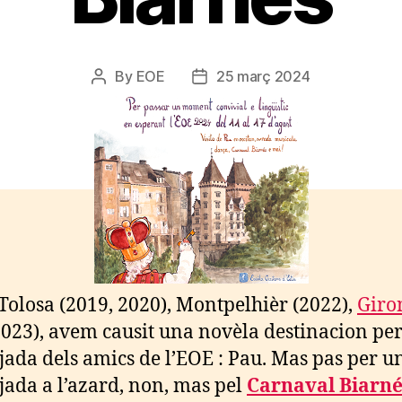
By
EOE
25 març 2024
Post
Post
author
date
Tolosa (2019, 2020), Montpelhièr (2022),
Giro
2023), avem causit una novèla destinacion per
ada dels amics de l’EOE : Pau. Mas pas per u
ada a l’azard, non, mas pel
Carnaval Biarné