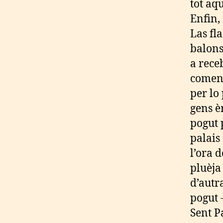
tot aq
Enfin,
Las fl
balons
a receb
començ
per lo
gens è
pogut 
palais
l’ora 
pluèja
d’autr
pogut 
Sent P