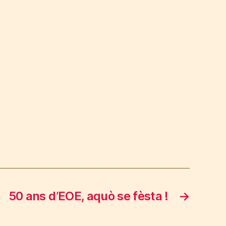
50 ans d’EOE, aquò se fèsta !
→