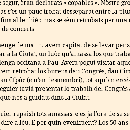
 segur, èran declarats « copables ». Nòstre gr
as s’es un pauc trobat desseparat entre la pluè
fins al lenhièr, mas se sèm retrobats per una
 de concerts.
enge de matin, avem capitat de se levar per s
ar a la Ciutat, un luòc qu’amassa los que trab
 lenga occitana a Pau. Avem pogut visitar aque
vem retrobat los bureus dau Congrès, dau Cir
dau Cfpòc (e n’en desmembri), tot aquò mercés
eguier (aviá presentat lo trabalh del Congrès 
 que nos a guidats dins la Ciutat.
rier repaish tots amassas, e es ja l’ora de se s
e dire a lèu. E per quin eveniment? Los 50 ans