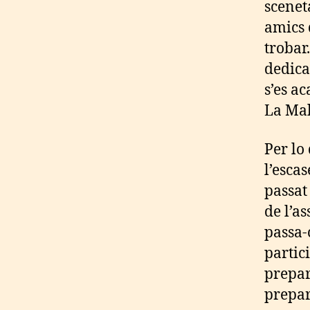
scenet
amics 
trobar
dedica
s’es a
La Mal
Per lo 
l’esca
passat
de l’a
passa-
partic
prepar
prepar