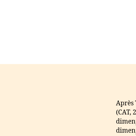
Après 
(CAT, 
dimenj
dimenj