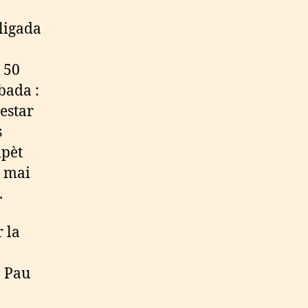
 ligada
 50
bada :
estar
s
mpèt
n mai
.
 la
a Pau