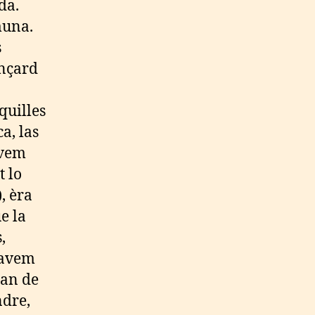
da.
muna.
s
ançard
quilles
a, las
avem
t lo
, èra
e la
,
 avem
tan de
ndre,