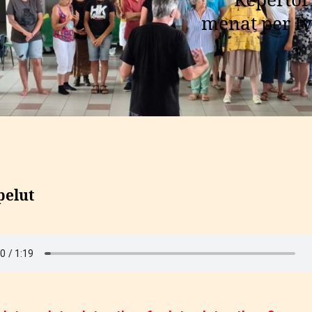
Repertòri
menat per Iv
pelut