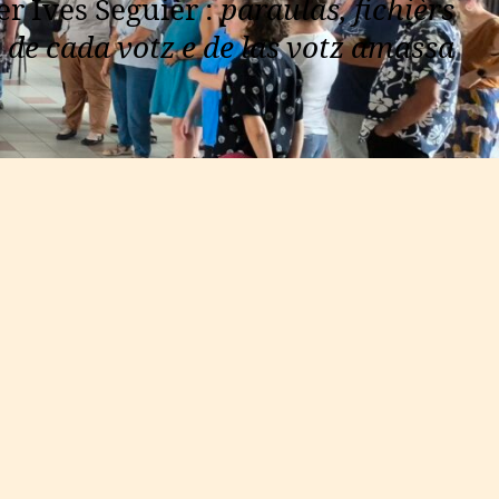
r Ives Seguièr :
paraulas, fichièrs
 de cada votz e de las votz amassa