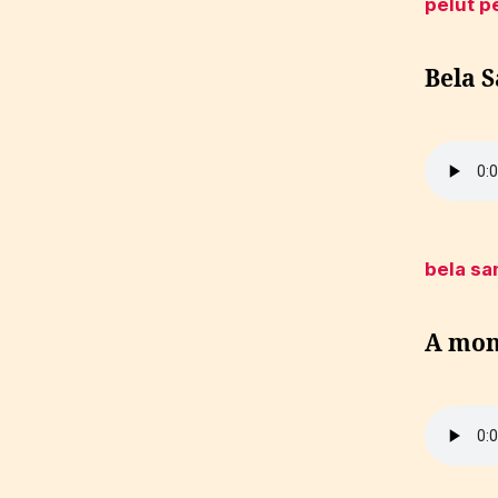
pelut p
Bela S
bela sa
A mon