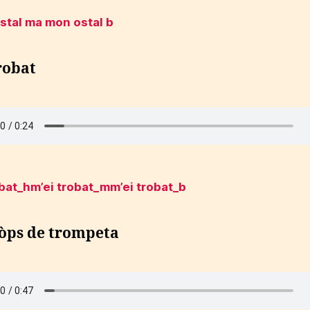
stal m
a mon ostal b
robat
obat_h
m’ei trobat_m
m’ei trobat_b
còps de trompeta