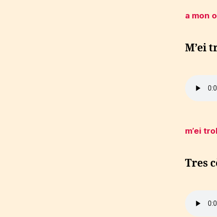
a mon o
M’ei t
m’ei tr
Tres 