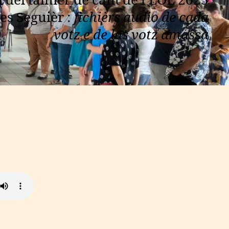
 del talhièr de cant de l’EOE 2025
es Seguièr :
fichièrs audio de cada
votz e de las votz amassa