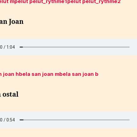
elut m
pelut pelut_rythme1
pelut pelut_rythme2
an Joan
n joan h
bela san joan m
bela san joan b
 ostal