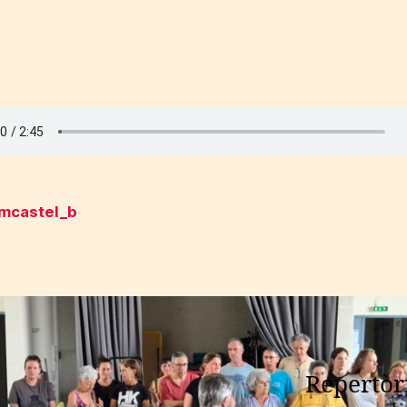
_m
castel_b
Repertòri