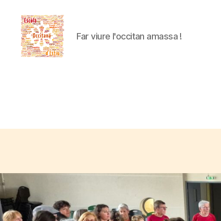
Far viure l'occitan amassa !
Escòla
Occitana
d'Estiu