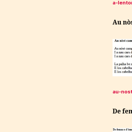
a-lento
Au nòs
au-nos
De fe