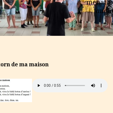
menat pe
audio
ntorn de ma maison