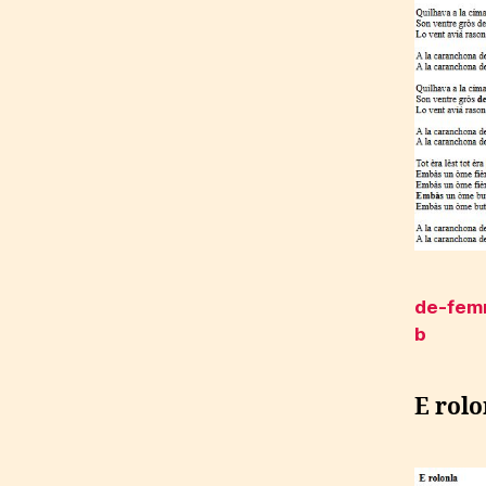
de-fem
b
E rolo