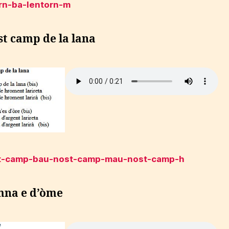
rn-b
a-lentorn-m
t camp de la lana
t-camp-b
au-nost-camp-m
au-nost-camp-h
mna e d’òme