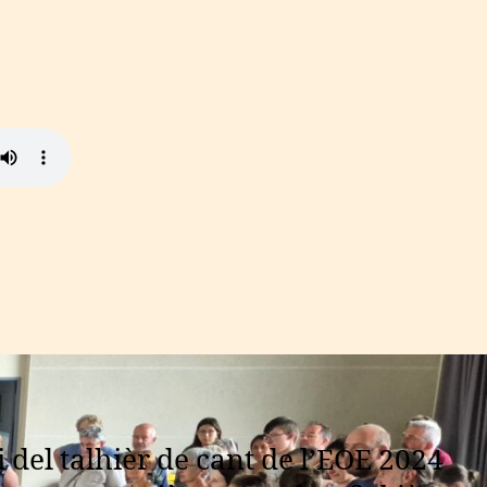
 del talhièr de cant de l’EOE 2024