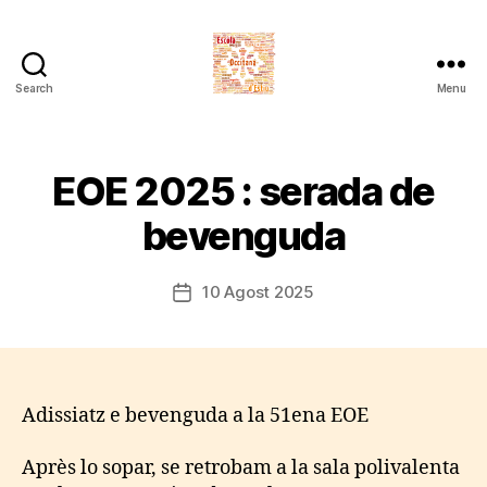
Search
Menu
Escòla
Occitana
d'Estiu
EOE 2025 : serada de
bevenguda
10 Agost 2025
Post
date
Adissiatz e bevenguda a la 51ena EOE
Après lo sopar, se retrobam a la sala polivalenta