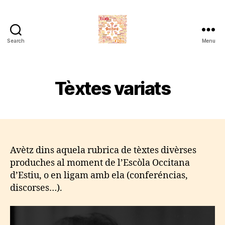
Search
Menu
Escòla
Occitana
d'Estiu
Tèxtes variats
Avètz dins aquela rubrica de tèxtes divèrses
produches al moment de l’Escòla Occitana
d’Estiu, o en ligam amb ela (conferéncias,
discorses…).