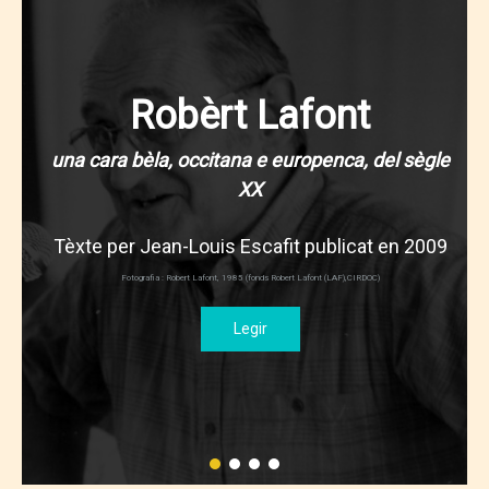
Robèrt Lafont
una cara bèla, occitana e europenca, del sègle
XX
Tèxte per Jean-Louis Escafit publicat en 2009
Fotografia : Robert Lafont, 1985 (fonds Robert Lafont (LAF),CIRDOC)
Legir