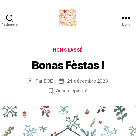
Recherche
Menu
Escòla
Occitana
d'Estiu
Catégories
NON CLASSÉ
Bonas Fèstas !
Par
EOE
24 décembre 2020
Auteur
Date
de
de
Article épinglé
l’article
l’article