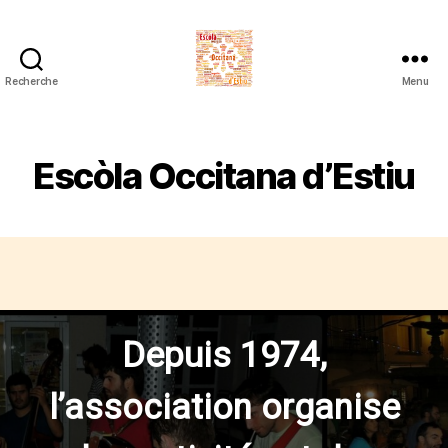
Recherche
Menu
Escòla
Occitana
d'Estiu
Escòla Occitana d’Estiu
Depuis 1974,
l’association organise