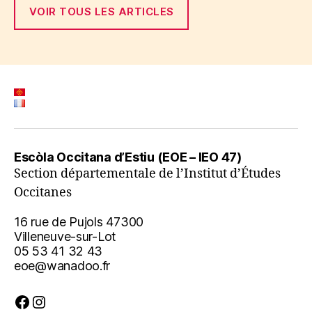
VOIR TOUS LES ARTICLES
Escòla Occitana d’Estiu (EOE – IEO 47)
Section départementale de l’Institut d’Études
Occitanes
C
16 rue de Pujols 47300
L
O
Villeneuve-sur-Lot
Demorem en contacte ?
S
05 53 41 32 43
E
eoe@wanadoo.fr
T
Si vous souhaitez rentrer dans notre liste de contacts et recevoir
H
nos dernières informations, inscrivez-vous ci-dessous. Vous
Facebook
Instagram
I
recevrez notre lettre d'information "lo corrièr de l'EOE" trois fois par
S